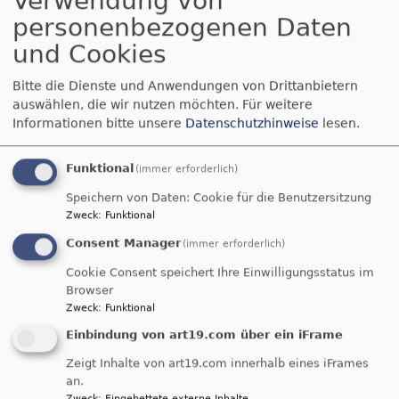
Verwendung von
und Paul, auf dem der alte Friedhof gewesen war,
personenbezogenen Daten
für ein Mesnerhaus mit Schule.
und Cookies
Schon kurze Zeit später, im 30 jährigen Krieg,
wurde dieser neue, für ein Dorf wie Leerstetten
Bitte die Dienste und Anwendungen von Drittanbietern
großzügige Friedhof leider für die vielen Kriegsopfer
auswählen, die wir nutzen möchten.
Für weitere
dringend benötigt.
Informationen bitte unsere
Datenschutzhinweise
lesen.
So wurde am damaligen südlichen Ortsrand ein
Funktional
(immer erforderlich)
Gelände „umfriedet" - der neue Friedhof.
Von dieser Umfriedung sind heute noch zwei
Speichern von Daten: Cookie für die Benutzersitzung
Zweck
:
Funktional
Mauerzüge vorhanden: die nördliche Grenze zum
Altort und eine Begrenzungsmauer nach Westen,
Consent Manager
(immer erforderlich)
die heute aber längst wegen der notwendigen
Cookie Consent speichert Ihre Einwilligungsstatus im
Erweiterungen ihre Funktion verloren hat.
Browser
Der Friedhof Leerstetten besteht aus einem
Zweck
:
Funktional
kirchlichen Teil, der im vorderen Bereich zur
Einbindung von art19.com über ein iFrame
Hauptstraße liegt und einer Erweiterung nach
Zeigt Inhalte von art19.com innerhalb eines iFrames
hinten, der von der politischen Gemeinde
an.
verantwortet wird.