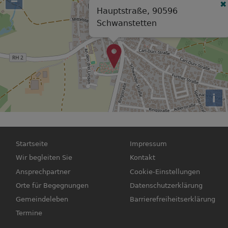
−
Hauptstraße, 90596
Schwanstetten
i
Hauptnavigation
Fußbereichsmenü
Startseite
Impressum
Wir begleiten Sie
Kontakt
Ansprechpartner
Cookie-Einstellungen
Orte für Begegnungen
Datenschutzerklärung
Gemeindeleben
Barrierefreiheitserklärung
Termine