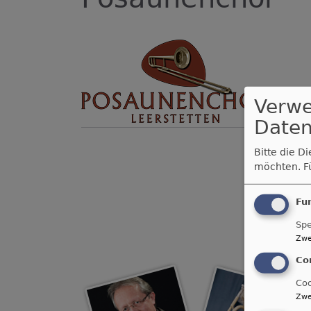
Verw
Daten
Bitte die D
möchten.
F
Fu
Spe
Zwe
Co
Coo
Zwe