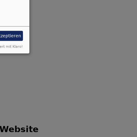
ng
kzeptieren
ert mit Klaro!
Website