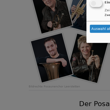
Ei
Zei
Zwe
Auswahl a
Bildrechte
Posaunenchor Leerstetten
Der Posa