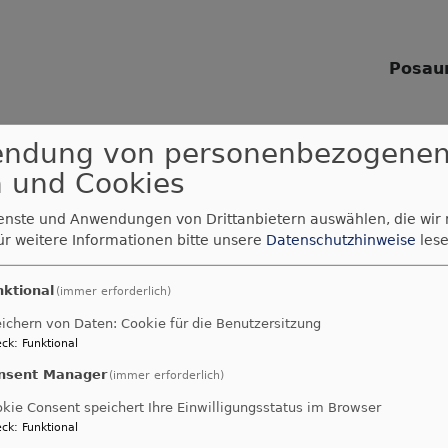
Posau
endung von personenbezogene
Unsere Posaunenchorprob
Leerstetten im Gemeinde
 und Cookies
Paulskirche statt.
ienste und Anwendungen von Drittanbietern auswählen, die wir
20.00 — 21.30 Uhr Cho
ür weitere Informationen bitte unsere
Datenschutzhinweise
lese
Neue Bläser sind jederze
nktional
(immer erforderlich)
Kontakt auf oder kommen 
vorbei.
ichern von Daten: Cookie für die Benutzersitzung
ck
:
Funktional
nsent Manager
(immer erforderlich)
Musikalische Leitung
kie Consent speichert Ihre Einwilligungsstatus im Browser
Doro Mergner
ck
:
Funktional