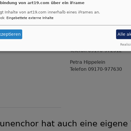
Telefon 09129-4342
nbindung von art19.com über ein iFrame
gt Inhalte von art19.com innerhalb eines iFrames an.
Helmut Röhn
ck
:
Eingebettete externe Inhalte
Telefon 09170-8834
Organisatorische Leitu
kzeptieren
Alle a
Michael Dorner
Realisi
Telefon 09170-972512
Petra Hippelein
Telefon 09170-977630
unenchor hat auch eine eigene